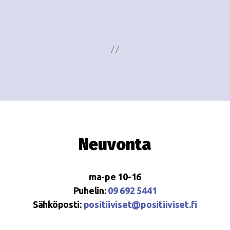
e
i
w
g
s
o
N
i
a
n
v
i
t
g
i
Neuvonta
a
t
ma-pe 10-16
i
Puhelin:
09 692 5441
o
Sähköposti:
positiiviset@positiiviset.fi
n