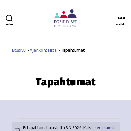
Haku
Valikko
Positiiviset
ry
Etusivu
>
Ajankohtaista
>
Tapahtumat
Tapahtumat
Ei tapahtumat ajastettu 3.3.2026. Katso
seuraavat