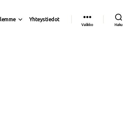
olemme
Yhteystiedot
Valikko
Haku