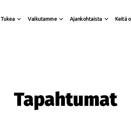
Tukea
Vaikutamme
Ajankohtaista
Keitä 
Tapahtumat