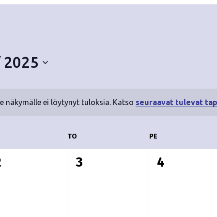
/ 2025
le näkymälle ei löytynyt tuloksia. Katso
seuraavat tulevat ta
N
o
t
ESKIVIIKKO
TO
TORSTAI
PE
PERJANTAI
i
c
0
0
0
2
3
4
e
t
t
a
a
a