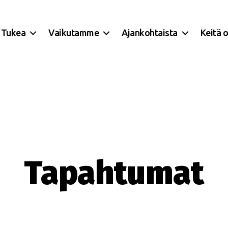
Tukea
Vaikutamme
Ajankohtaista
Keitä 
Tapahtumat