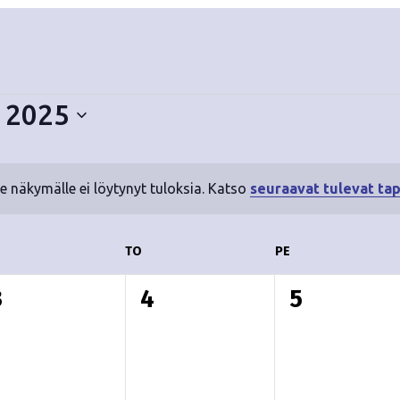
/ 2025
le näkymälle ei löytynyt tuloksia. Katso
seuraavat tulevat ta
N
o
t
ESKIVIIKKO
TO
TORSTAI
PE
PERJANTAI
i
c
0
0
0
3
4
5
e
t
t
a
a
a