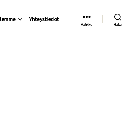
olemme
Yhteystiedot
Valikko
Haku