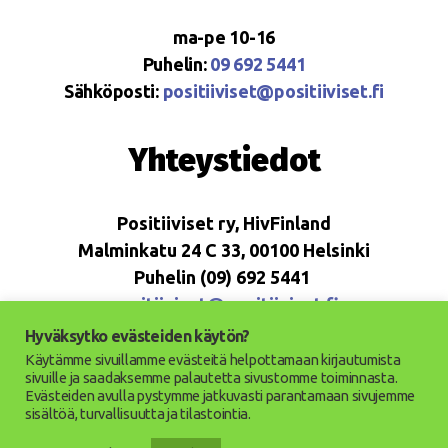
ma-pe 10-16
Puhelin:
09 692 5441
Sähköposti:
positiiviset@positiiviset.fi
Yhteystiedot
Positiiviset ry, HivFinland
Malminkatu 24 C 33, 00100 Helsinki
Puhelin (09) 692 5441
positiiviset@positiiviset.fi
Hyväksytko evästeiden käytön?
Käytämme sivuillamme evästeitä helpottamaan kirjautumista
sivuille ja saadaksemme palautetta sivustomme toiminnasta.
Evästeiden avulla pystymme jatkuvasti parantamaan sivujemme
© 2026
Positiiviset ry
Ylös
↑
sisältöä, turvallisuutta ja tilastointia.
Saavutettavuusseloste