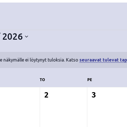
/ 2026
le näkymälle ei löytynyt tuloksia. Katso
seuraavat tulevat ta
N
o
t
ESKIVIIKKO
TO
TORSTAI
PE
PERJANTAI
i
c
0
0
0
1
2
3
e
t
t
a
a
a