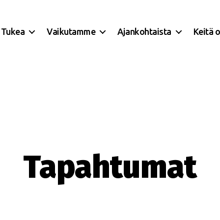
Tukea
Vaikutamme
Ajankohtaista
Keitä 
Tapahtumat