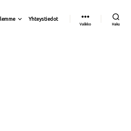
olemme
Yhteystiedot
Valikko
Haku