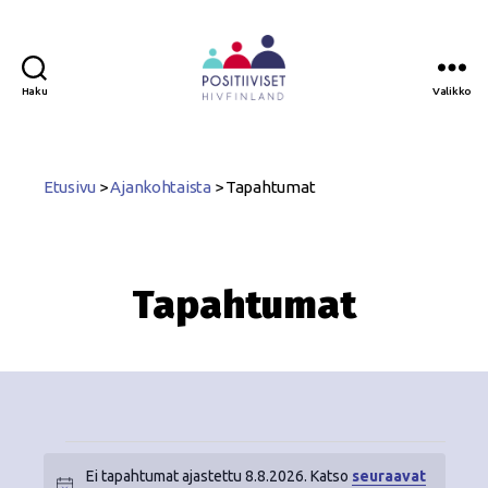
Haku
Valikko
Positiiviset
ry
Etusivu
>
Ajankohtaista
>
Tapahtumat
Tapahtumat
Ei tapahtumat ajastettu 8.8.2026. Katso
seuraavat