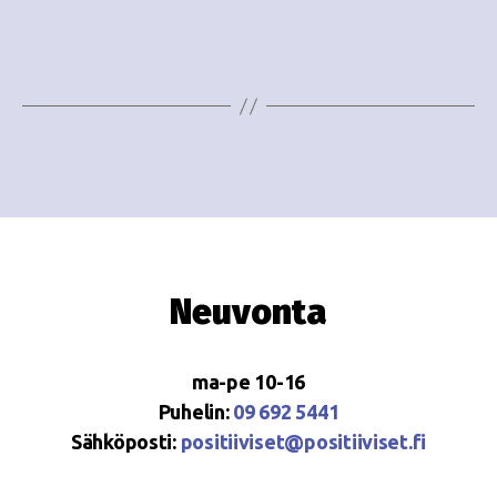
e
i
w
g
s
o
N
i
a
n
v
i
t
g
i
Neuvonta
a
t
ma-pe 10-16
i
Puhelin:
09 692 5441
o
Sähköposti:
positiiviset@positiiviset.fi
n