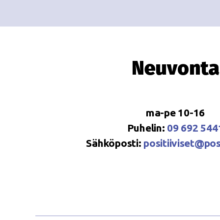
Neuvonta
ma-pe 10-16
Puhelin:
09 692 544
Sähköposti:
positiiviset@posi