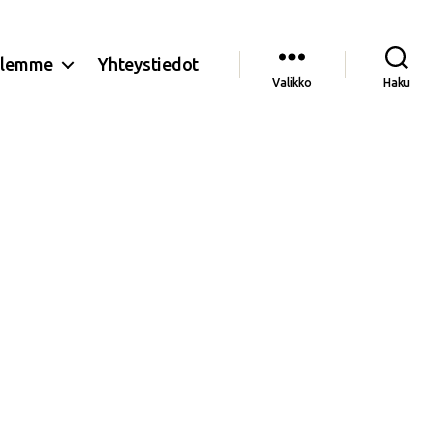
olemme
Yhteystiedot
Valikko
Haku