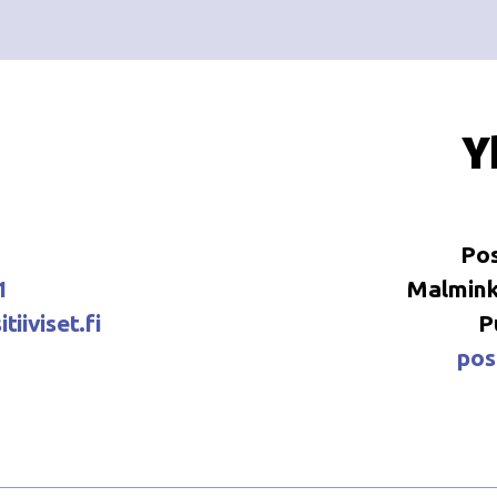
Y
Pos
1
Malminka
tiiviset.fi
P
posi