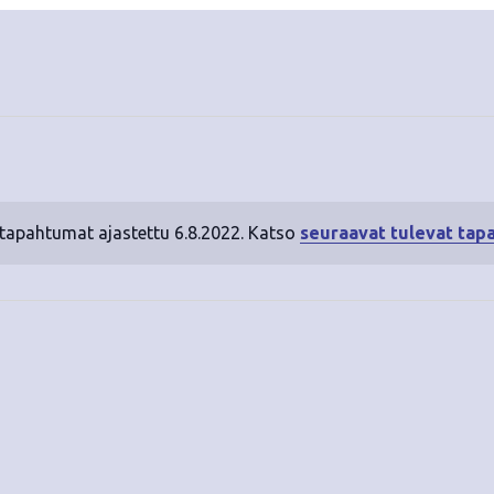
 tapahtumat ajastettu 6.8.2022. Katso
seuraavat tulevat tap
N
o
t
i
c
e