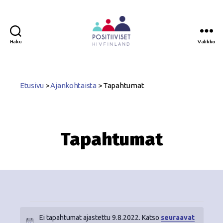
Haku
Valikko
Positiiviset
ry
Etusivu
>
Ajankohtaista
>
Tapahtumat
Tapahtumat
Ei tapahtumat ajastettu 9.8.2022. Katso
seuraavat