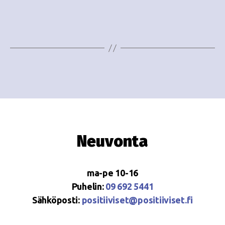
e
i
w
g
s
o
N
i
a
n
v
i
t
g
i
Neuvonta
a
t
ma-pe 10-16
i
Puhelin:
09 692 5441
o
Sähköposti:
positiiviset@positiiviset.fi
n