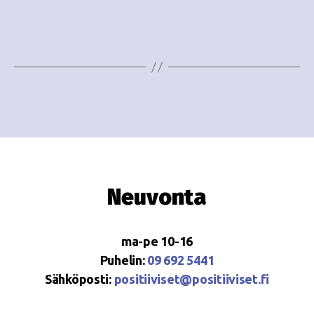
e
i
w
g
s
o
N
i
a
n
v
i
t
g
i
Neuvonta
a
t
ma-pe 10-16
i
Puhelin:
09 692 5441
o
Sähköposti:
positiiviset@positiiviset.fi
n