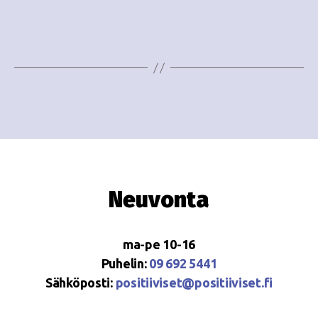
e
i
w
g
s
o
N
i
a
n
v
i
t
g
i
Neuvonta
a
t
ma-pe 10-16
i
Puhelin:
09 692 5441
o
Sähköposti:
positiiviset@positiiviset.fi
n