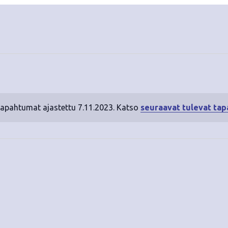
tapahtumat ajastettu 7.11.2023. Katso
seuraavat tulevat ta
N
o
t
i
c
e