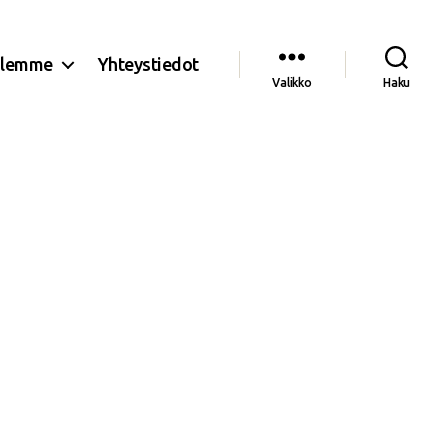
olemme
Yhteystiedot
Valikko
Haku