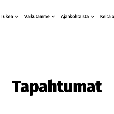
Tukea
Vaikutamme
Ajankohtaista
Keitä 
Tapahtumat