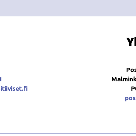
Y
Pos
1
Malminka
tiiviset.fi
P
posi