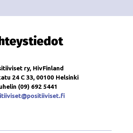
i
i
o
n
hteystiedot
itiiviset ry, HivFinland
tu 24 C 33, 00100 Helsinki
uhelin (09) 692 5441
tiiviset@positiiviset.fi