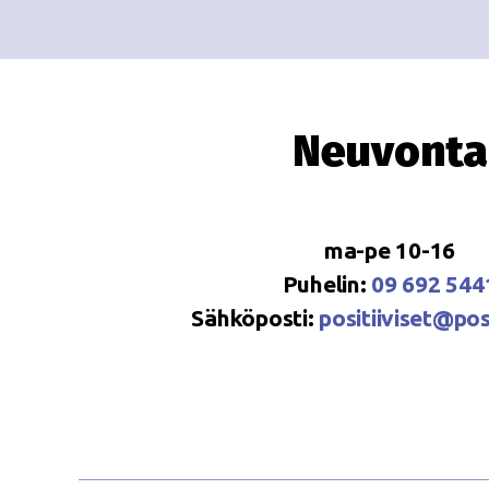
Neuvonta
ma-pe 10-16
Puhelin:
09 692 544
Sähköposti:
positiiviset@posi