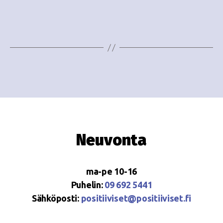
e
i
w
g
s
o
N
i
a
n
v
i
t
g
i
Neuvonta
a
t
ma-pe 10-16
i
Puhelin:
09 692 5441
o
Sähköposti:
positiiviset@positiiviset.fi
n