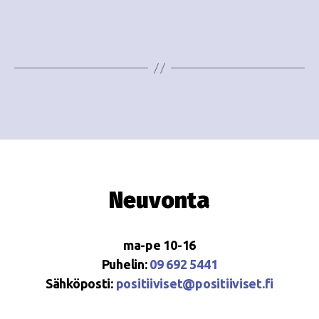
e
i
w
g
s
o
N
i
a
n
v
i
t
g
i
Neuvonta
a
t
ma-pe 10-16
i
Puhelin:
09 692 5441
o
Sähköposti:
positiiviset@positiiviset.fi
n