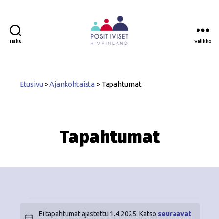
Haku
Valikko
Positiiviset
ry
Etusivu
>
Ajankohtaista
>
Tapahtumat
Tapahtumat
Ei tapahtumat ajastettu 1.4.2025. Katso
seuraavat