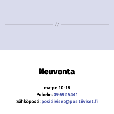
e
i
w
g
s
o
N
i
a
n
v
i
t
g
i
Neuvonta
a
t
ma-pe 10-16
i
Puhelin:
09 692 5441
o
Sähköposti:
positiiviset@positiiviset.fi
n