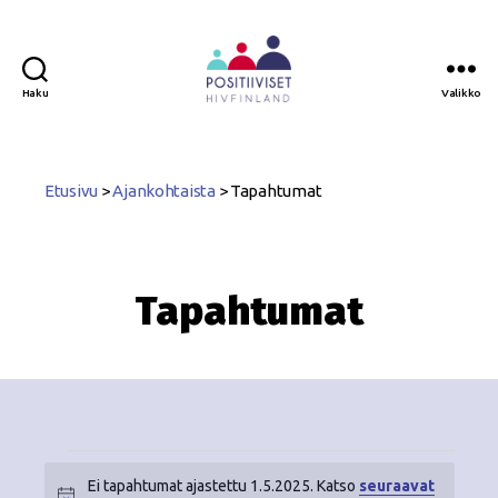
Haku
Valikko
Positiiviset
ry
Etusivu
>
Ajankohtaista
>
Tapahtumat
Tapahtumat
Ei tapahtumat ajastettu 1.5.2025. Katso
seuraavat