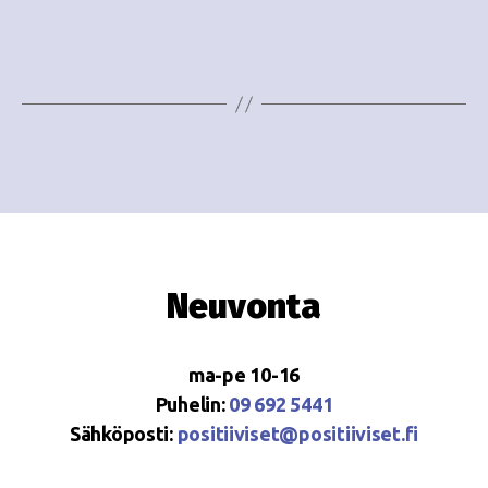
e
i
w
g
s
o
N
i
a
n
v
i
t
g
i
Neuvonta
a
t
ma-pe 10-16
i
Puhelin:
09 692 5441
o
Sähköposti:
positiiviset@positiiviset.fi
n