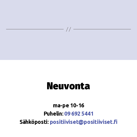
e
i
w
g
s
o
N
i
a
n
v
i
t
g
i
Neuvonta
a
t
ma-pe 10-16
i
Puhelin:
09 692 5441
o
Sähköposti:
positiiviset@positiiviset.fi
n