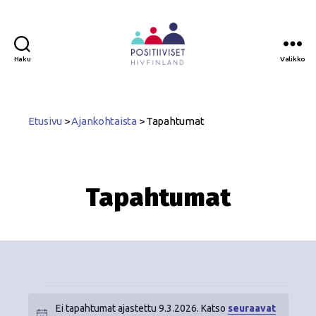
Haku
Valikko
Positiiviset
ry
Etusivu
>
Ajankohtaista
>
Tapahtumat
Tapahtumat
Ei tapahtumat ajastettu 9.3.2026. Katso
seuraavat