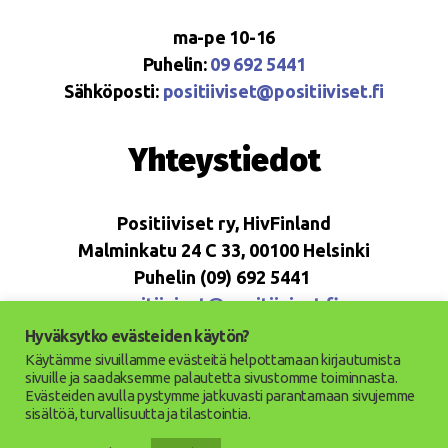
ma-pe 10-16
Puhelin:
09 692 5441
Sähköposti:
positiiviset@positiiviset.fi
Yhteystiedot
Positiiviset ry, HivFinland
Malminkatu 24 C 33, 00100 Helsinki
Puhelin (09) 692 5441
positiiviset@positiiviset.fi
Hyväksytko evästeiden käytön?
Käytämme sivuillamme evästeitä helpottamaan kirjautumista
sivuille ja saadaksemme palautetta sivustomme toiminnasta.
Evästeiden avulla pystymme jatkuvasti parantamaan sivujemme
© 2026
Positiiviset ry
Ylös
↑
sisältöä, turvallisuutta ja tilastointia.
Saavutettavuusseloste