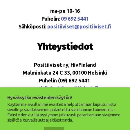
ma-pe 10-16
Puhelin:
09 692 5441
Sähköposti:
positiiviset@positiiviset.fi
Yhteystiedot
Positiiviset ry, HivFinland
Malminkatu 24 C 33, 00100 Helsinki
Puhelin (09) 692 5441
positiiviset@positiiviset.fi
Hyväksytko evästeiden käytön?
Käytämme sivuillamme evästeitä helpottamaan kirjautumista
sivuille ja saadaksemme palautetta sivustomme toiminnasta.
Evästeiden avulla pystymme jatkuvasti parantamaan sivujemme
© 2026
Positiiviset ry
Ylös
↑
sisältöä, turvallisuutta ja tilastointia.
Saavutettavuusseloste