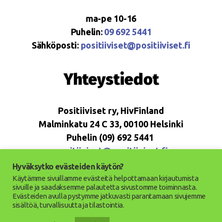
ma-pe 10-16
Puhelin:
09 692 5441
Sähköposti:
positiiviset@positiiviset.fi
Yhteystiedot
Positiiviset ry, HivFinland
Malminkatu 24 C 33, 00100 Helsinki
Puhelin (09) 692 5441
positiiviset@positiiviset.fi
Hyväksytko evästeiden käytön?
Käytämme sivuillamme evästeitä helpottamaan kirjautumista
sivuille ja saadaksemme palautetta sivustomme toiminnasta.
Evästeiden avulla pystymme jatkuvasti parantamaan sivujemme
© 2026
Positiiviset ry
Ylös
↑
sisältöä, turvallisuutta ja tilastointia.
Saavutettavuusseloste