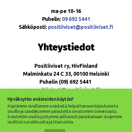
ma-pe 10-16
Puhelin:
09 692 5441
Sähköposti:
positiiviset@positiiviset.fi
Yhteystiedot
Positiiviset ry, HivFinland
Malminkatu 24 C 33, 00100 Helsinki
Puhelin (09) 692 5441
positiiviset@positiiviset.fi
Hyväksytko evästeiden käytön?
Käytämme sivuillamme evästeitä helpottamaan kirjautumista
sivuille ja saadaksemme palautetta sivustomme toiminnasta.
Evästeiden avulla pystymme jatkuvasti parantamaan sivujemme
© 2026
Positiiviset ry
Ylös
↑
sisältöä, turvallisuutta ja tilastointia.
Saavutettavuusseloste