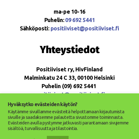
ma-pe 10-16
Puhelin:
09 692 5441
Sähköposti:
positiiviset@positiiviset.fi
Yhteystiedot
Positiiviset ry, HivFinland
Malminkatu 24 C 33, 00100 Helsinki
Puhelin (09) 692 5441
positiiviset@positiiviset.fi
Hyväksytko evästeiden käytön?
Käytämme sivuillamme evästeitä helpottamaan kirjautumista
sivuille ja saadaksemme palautetta sivustomme toiminnasta.
Evästeiden avulla pystymme jatkuvasti parantamaan sivujemme
© 2026
Positiiviset ry
Ylös
↑
sisältöä, turvallisuutta ja tilastointia.
Saavutettavuusseloste