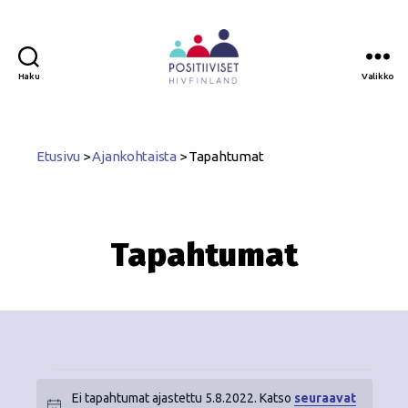
Haku
Valikko
Positiiviset
ry
Etusivu
>
Ajankohtaista
>
Tapahtumat
Tapahtumat
Ei tapahtumat ajastettu 5.8.2022. Katso
seuraavat