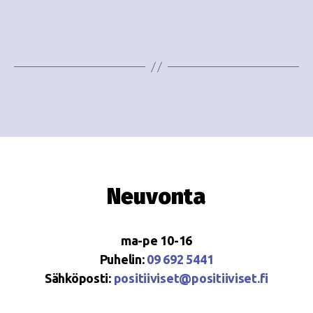
e
i
w
g
s
o
N
i
a
n
v
i
t
g
i
Neuvonta
a
t
ma-pe 10-16
i
Puhelin:
09 692 5441
o
Sähköposti:
positiiviset@positiiviset.fi
n