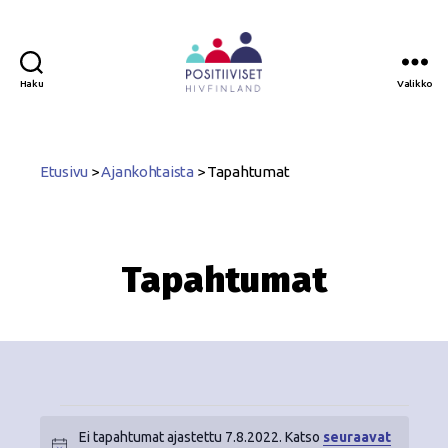
Haku
Valikko
Positiiviset
ry
Etusivu
>
Ajankohtaista
>
Tapahtumat
Tapahtumat
Ei tapahtumat ajastettu 7.8.2022. Katso
seuraavat