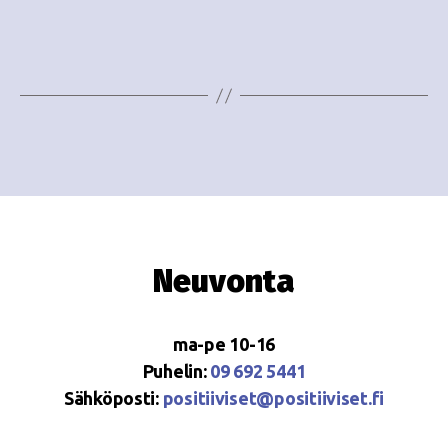
e
i
w
g
s
o
N
i
a
n
v
i
t
g
i
Neuvonta
a
t
ma-pe 10-16
i
Puhelin:
09 692 5441
o
Sähköposti:
positiiviset@positiiviset.fi
n