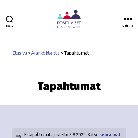
Haku
Valikko
Positiiviset
ry
Etusivu
>
Ajankohtaista
>
Tapahtumat
Tapahtumat
Ei tapahtumat ajastettu 8.8.2022. Katso
seuraavat