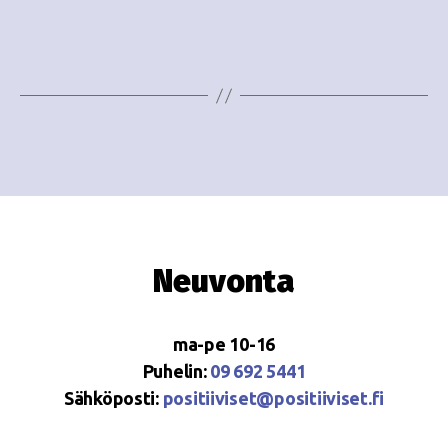
e
i
w
g
s
o
N
i
a
n
v
i
t
g
i
Neuvonta
a
t
ma-pe 10-16
i
Puhelin:
09 692 5441
o
Sähköposti:
positiiviset@positiiviset.fi
n