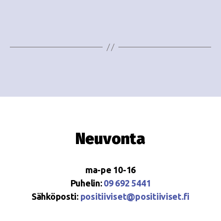
e
i
w
g
s
o
N
i
a
n
v
i
t
g
i
Neuvonta
a
t
ma-pe 10-16
i
Puhelin:
09 692 5441
o
Sähköposti:
positiiviset@positiiviset.fi
n