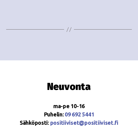
e
i
w
g
s
o
N
i
a
n
v
i
t
g
i
Neuvonta
a
t
ma-pe 10-16
i
Puhelin:
09 692 5441
o
Sähköposti:
positiiviset@positiiviset.fi
n