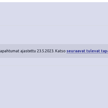
tapahtumat ajastettu 23.5.2023. Katso
seuraavat tulevat ta
N
o
t
i
c
e