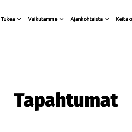
Tukea
Vaikutamme
Ajankohtaista
Keitä 
Tapahtumat