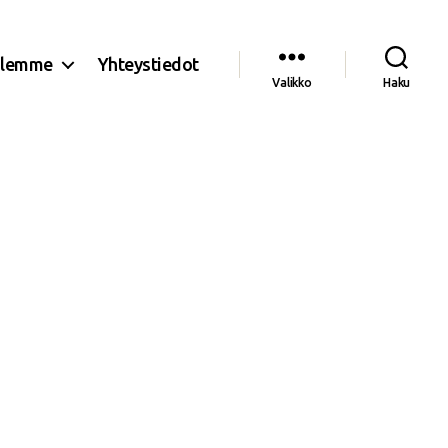
olemme
Yhteystiedot
Valikko
Haku