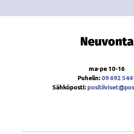
Neuvonta
ma-pe 10-16
Puhelin:
09 692 544
Sähköposti:
positiiviset@posi