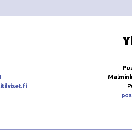
Y
Pos
1
Malminka
tiiviset.fi
P
posi