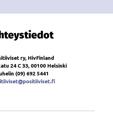
i
i
o
n
hteystiedot
itiiviset ry, HivFinland
tu 24 C 33, 00100 Helsinki
uhelin (09) 692 5441
tiiviset@positiiviset.fi