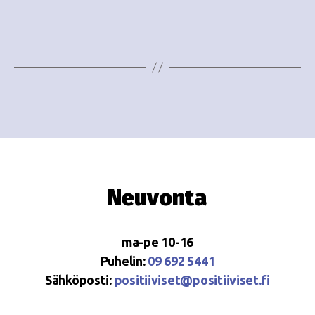
e
i
w
g
s
o
N
i
a
n
v
i
t
g
i
Neuvonta
a
t
ma-pe 10-16
i
Puhelin:
09 692 5441
o
Sähköposti:
positiiviset@positiiviset.fi
n