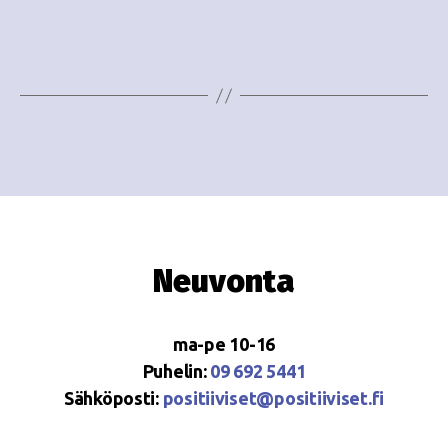
e
i
w
g
s
o
N
i
a
n
v
i
t
g
i
Neuvonta
a
t
ma-pe 10-16
i
Puhelin:
09 692 5441
o
Sähköposti:
positiiviset@positiiviset.fi
n