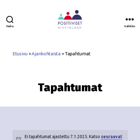
Haku
Valikko
Positiiviset
ry
Etusivu
>
Ajankohtaista
>
Tapahtumat
Tapahtumat
Ei tapahtumat ajastettu 7.1.2025. Katso
seuraavat