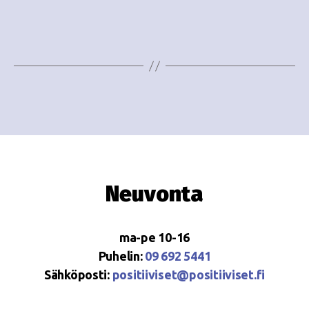
e
i
w
g
s
o
N
i
a
n
v
i
t
g
i
Neuvonta
a
t
ma-pe 10-16
i
Puhelin:
09 692 5441
o
Sähköposti:
positiiviset@positiiviset.fi
n