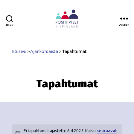
Haku
Valikko
Positiiviset
ry
Etusivu
>
Ajankohtaista
>
Tapahtumat
Tapahtumat
Ei tapahtumat ajastettu 8.4.2025. Katso
seuraavat