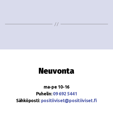
e
i
w
g
s
o
N
i
a
n
v
i
t
g
i
Neuvonta
a
t
ma-pe 10-16
i
Puhelin:
09 692 5441
o
Sähköposti:
positiiviset@positiiviset.fi
n