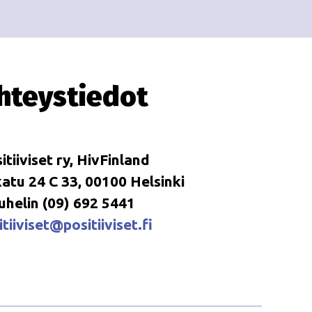
i
i
o
n
hteystiedot
itiiviset ry, HivFinland
tu 24 C 33, 00100 Helsinki
uhelin (09) 692 5441
tiiviset@positiiviset.fi