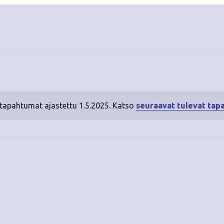
 tapahtumat ajastettu 1.5.2025. Katso
seuraavat tulevat tap
N
o
t
i
c
e