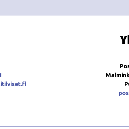
Y
Pos
1
Malminka
tiiviset.fi
P
posi