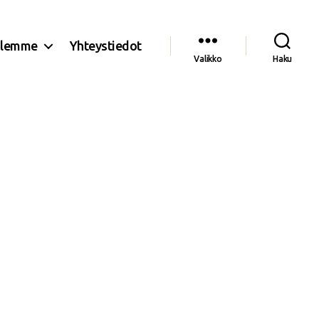
olemme
Yhteystiedot
Valikko
Haku