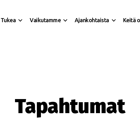
Tukea
Vaikutamme
Ajankohtaista
Keitä 
Tapahtumat