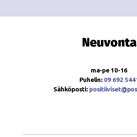
Neuvonta
ma-pe 10-16
Puhelin:
09 692 544
Sähköposti:
positiiviset@posi