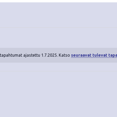
 tapahtumat ajastettu 1.7.2025. Katso
seuraavat tulevat tap
N
o
t
i
c
e