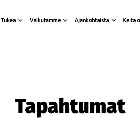
Tukea
Vaikutamme
Ajankohtaista
Keitä 
Tapahtumat