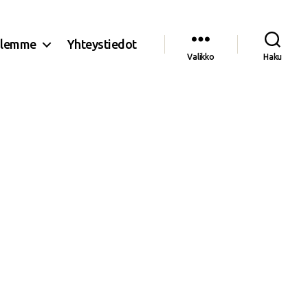
olemme
Yhteystiedot
Valikko
Haku