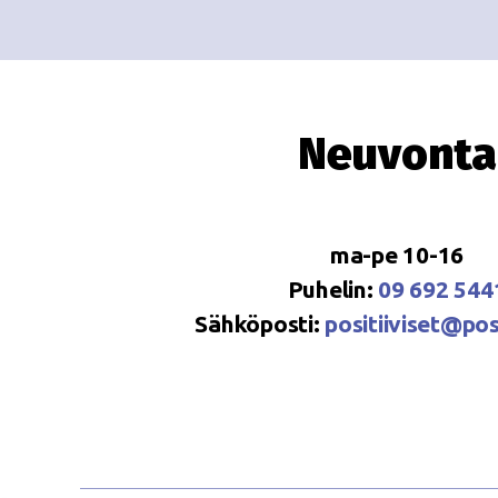
Neuvonta
ma-pe 10-16
Puhelin:
09 692 544
Sähköposti:
positiiviset@posi