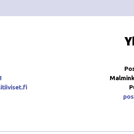
Y
Pos
1
Malminka
tiiviset.fi
P
posi