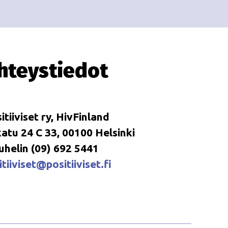
i
i
o
n
hteystiedot
itiiviset ry, HivFinland
tu 24 C 33, 00100 Helsinki
uhelin (09) 692 5441
tiiviset@positiiviset.fi