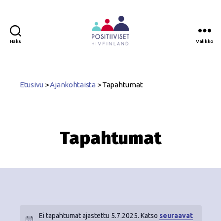
Haku
Valikko
Positiiviset
ry
Etusivu
>
Ajankohtaista
>
Tapahtumat
Tapahtumat
Ei tapahtumat ajastettu 5.7.2025. Katso
seuraavat