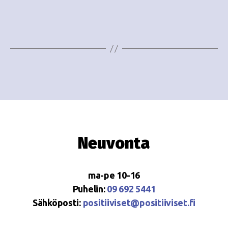
e
i
w
g
s
o
N
i
a
n
v
i
t
g
i
Neuvonta
a
t
ma-pe 10-16
i
Puhelin:
09 692 5441
o
Sähköposti:
positiiviset@positiiviset.fi
n