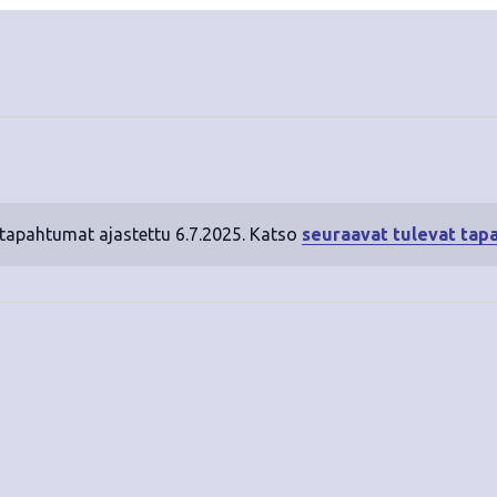
 tapahtumat ajastettu 6.7.2025. Katso
seuraavat tulevat tap
N
o
t
i
c
e