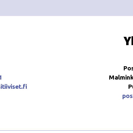
Y
Pos
1
Malminka
tiiviset.fi
P
posi