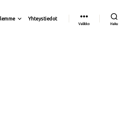
olemme
Yhteystiedot
Valikko
Haku