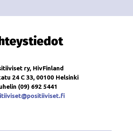
i
i
o
n
hteystiedot
itiiviset ry, HivFinland
tu 24 C 33, 00100 Helsinki
uhelin (09) 692 5441
tiiviset@positiiviset.fi