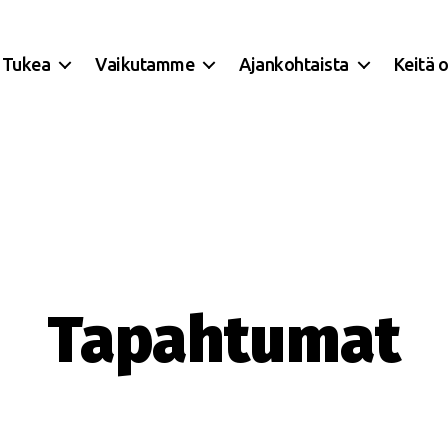
Tukea
Vaikutamme
Ajankohtaista
Keitä 
Tapahtumat