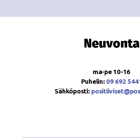
Neuvonta
ma-pe 10-16
Puhelin:
09 692 544
Sähköposti:
positiiviset@posi