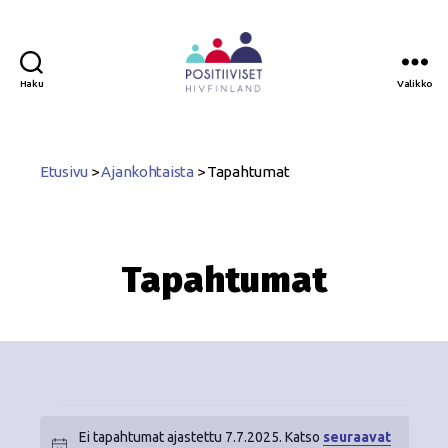
Haku
Valikko
Positiiviset
ry
Etusivu
>
Ajankohtaista
>
Tapahtumat
Tapahtumat
Ei tapahtumat ajastettu 7.7.2025. Katso
seuraavat