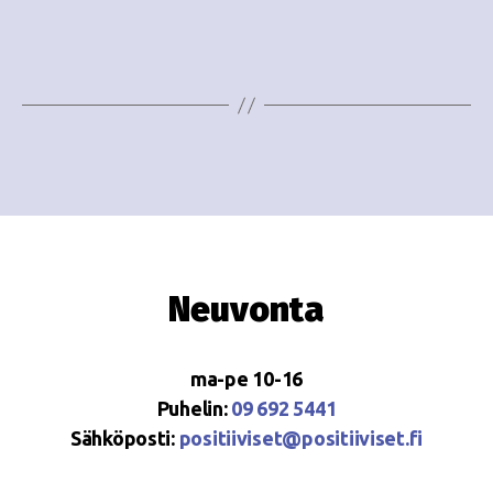
e
i
w
g
s
o
N
i
a
n
v
i
t
g
i
Neuvonta
a
t
ma-pe 10-16
i
Puhelin:
09 692 5441
o
Sähköposti:
positiiviset@positiiviset.fi
n