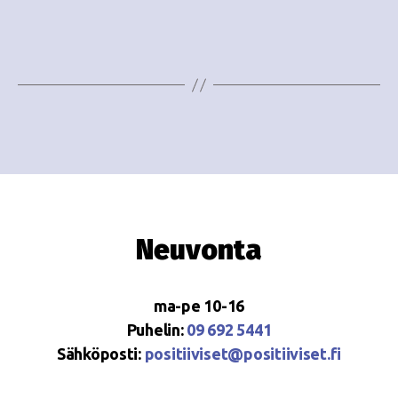
e
i
w
g
s
o
N
i
a
n
v
i
t
g
i
Neuvonta
a
t
ma-pe 10-16
i
Puhelin:
09 692 5441
o
Sähköposti:
positiiviset@positiiviset.fi
n