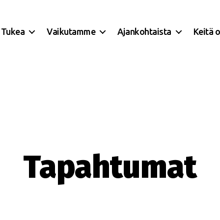
Tukea
Vaikutamme
Ajankohtaista
Keitä 
Tapahtumat