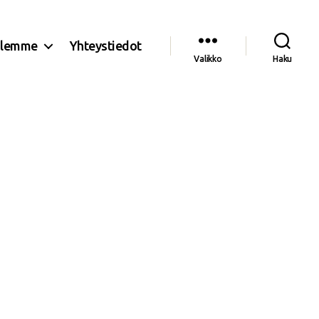
olemme
Yhteystiedot
Valikko
Haku