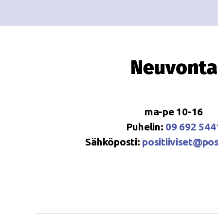
Neuvonta
ma-pe 10-16
Puhelin:
09 692 544
Sähköposti:
positiiviset@posi