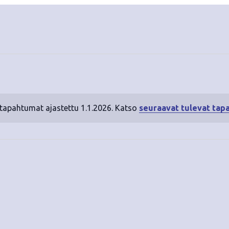
 tapahtumat ajastettu 1.1.2026. Katso
seuraavat tulevat tap
N
o
t
i
c
e