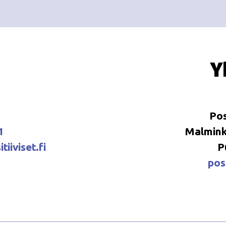
Y
Pos
1
Malminka
tiiviset.fi
P
posi