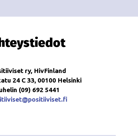
i
i
o
n
hteystiedot
itiiviset ry, HivFinland
tu 24 C 33, 00100 Helsinki
uhelin (09) 692 5441
tiiviset@positiiviset.fi