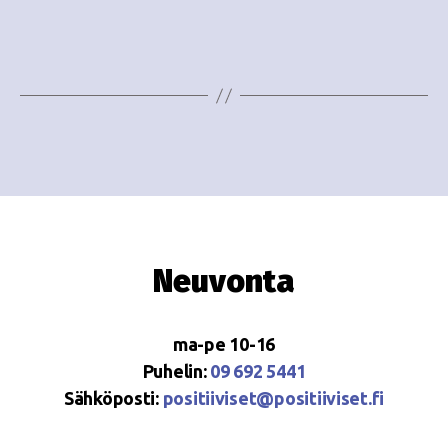
e
i
w
g
s
o
N
i
a
n
v
i
t
g
i
Neuvonta
a
t
ma-pe 10-16
i
Puhelin:
09 692 5441
o
Sähköposti:
positiiviset@positiiviset.fi
n