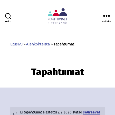
Haku
Valikko
Positiiviset
ry
Etusivu
>
Ajankohtaista
>
Tapahtumat
Tapahtumat
Ei tapahtumat ajastettu 2.2.2026. Katso
seuraavat