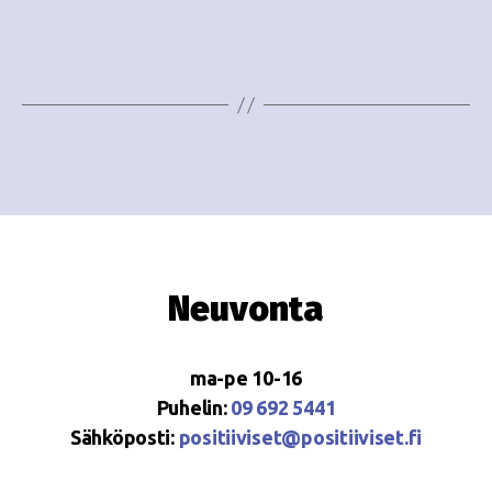
e
i
w
g
s
o
N
i
a
n
v
i
t
g
i
Neuvonta
a
t
ma-pe 10-16
i
Puhelin:
09 692 5441
o
Sähköposti:
positiiviset@positiiviset.fi
n