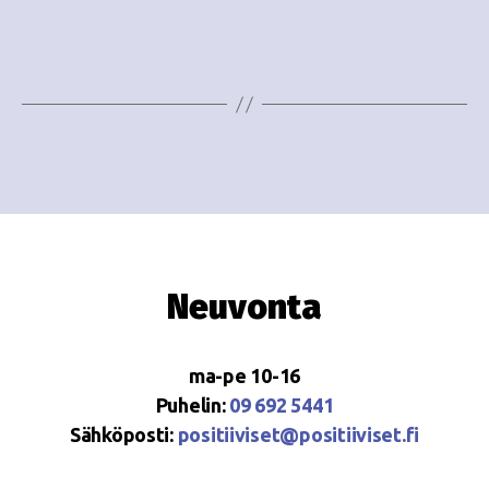
e
i
w
g
s
o
N
i
a
n
v
i
t
g
i
Neuvonta
a
t
ma-pe 10-16
i
Puhelin:
09 692 5441
o
Sähköposti:
positiiviset@positiiviset.fi
n