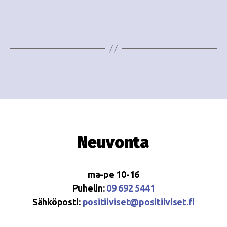
e
i
w
g
s
o
N
i
a
n
v
i
t
g
i
Neuvonta
a
t
ma-pe 10-16
i
Puhelin:
09 692 5441
o
Sähköposti:
positiiviset@positiiviset.fi
n