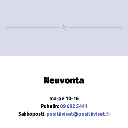
e
i
w
g
s
o
N
i
a
n
v
i
t
g
i
Neuvonta
a
t
ma-pe 10-16
i
Puhelin:
09 692 5441
o
Sähköposti:
positiiviset@positiiviset.fi
n