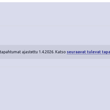
 tapahtumat ajastettu 1.4.2026. Katso
seuraavat tulevat tap
N
o
t
i
c
e