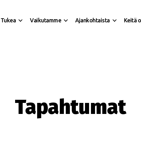
Tukea
Vaikutamme
Ajankohtaista
Keitä 
Tapahtumat