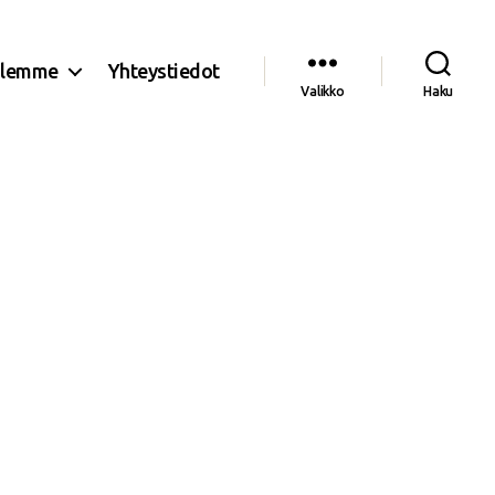
olemme
Yhteystiedot
Valikko
Haku