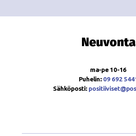
Neuvonta
ma-pe 10-16
Puhelin:
09 692 544
Sähköposti:
positiiviset@posi