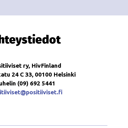
i
i
o
n
hteystiedot
itiiviset ry, HivFinland
tu 24 C 33, 00100 Helsinki
uhelin (09) 692 5441
tiiviset@positiiviset.fi