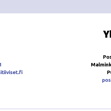
Y
Pos
1
Malminka
tiiviset.fi
P
posi