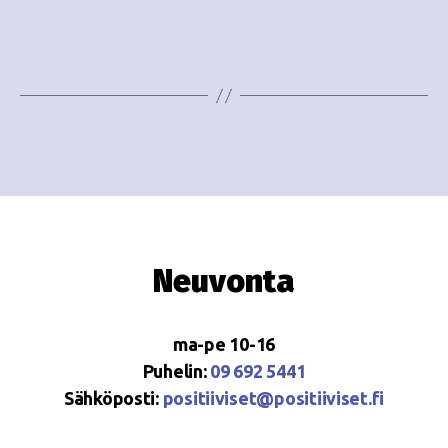
e
i
w
g
s
o
N
i
a
n
v
i
t
g
i
Neuvonta
a
t
ma-pe 10-16
i
Puhelin:
09 692 5441
o
Sähköposti:
positiiviset@positiiviset.fi
n