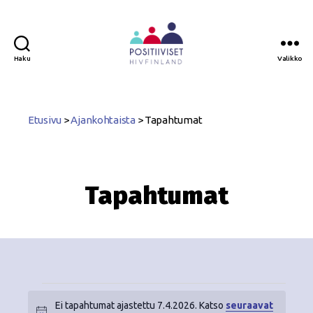
Haku
Valikko
Positiiviset
ry
Etusivu
>
Ajankohtaista
>
Tapahtumat
Tapahtumat
Ei tapahtumat ajastettu 7.4.2026. Katso
seuraavat