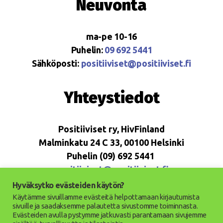
Neuvonta
ma-pe 10-16
Puhelin:
09 692 5441
Sähköposti:
positiiviset@positiiviset.fi
Yhteystiedot
Positiiviset ry, HivFinland
Malminkatu 24 C 33, 00100 Helsinki
Puhelin (09) 692 5441
positiiviset@positiiviset.fi
Hyväksytko evästeiden käytön?
Käytämme sivuillamme evästeitä helpottamaan kirjautumista
sivuille ja saadaksemme palautetta sivustomme toiminnasta.
Evästeiden avulla pystymme jatkuvasti parantamaan sivujemme
© 2026
Positiiviset ry
Ylös
↑