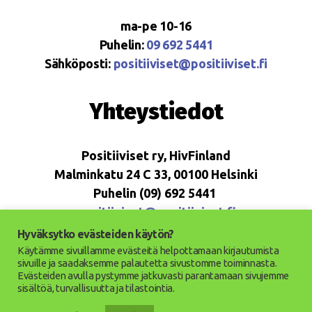
ma-pe 10-16
Puhelin:
09 692 5441
Sähköposti:
positiiviset@positiiviset.fi
Yhteystiedot
Positiiviset ry, HivFinland
Malminkatu 24 C 33, 00100 Helsinki
Puhelin (09) 692 5441
positiiviset@positiiviset.fi
Hyväksytko evästeiden käytön?
Käytämme sivuillamme evästeitä helpottamaan kirjautumista
sivuille ja saadaksemme palautetta sivustomme toiminnasta.
Evästeiden avulla pystymme jatkuvasti parantamaan sivujemme
© 2026
Positiiviset ry
Ylös
↑
sisältöä, turvallisuutta ja tilastointia.
Saavutettavuusseloste