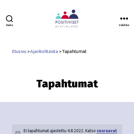
Haku
Valikko
Positiiviset
ry
Etusivu
>
Ajankohtaista
>
Tapahtumat
Tapahtumat
Ei tapahtumat ajastettu 4.8.2022. Katso
seuraavat