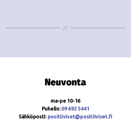
e
i
w
g
s
o
N
i
a
n
v
i
t
g
i
Neuvonta
a
t
ma-pe 10-16
i
Puhelin:
09 692 5441
o
Sähköposti:
positiiviset@positiiviset.fi
n