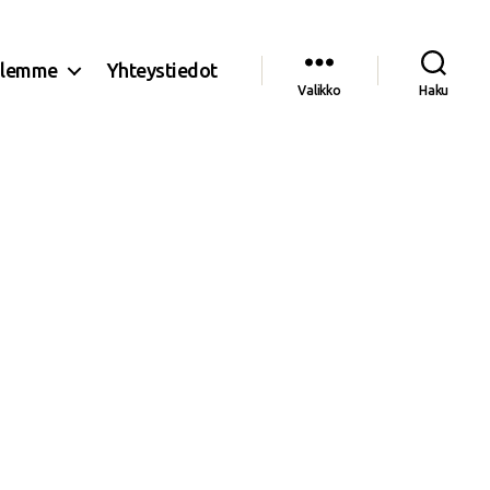
olemme
Yhteystiedot
Valikko
Haku