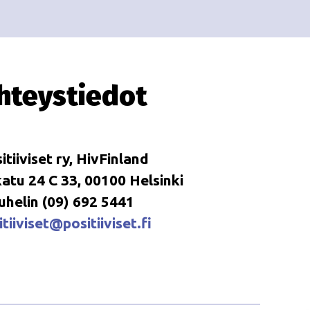
i
i
o
n
hteystiedot
itiiviset ry, HivFinland
tu 24 C 33, 00100 Helsinki
uhelin (09) 692 5441
tiiviset@positiiviset.fi