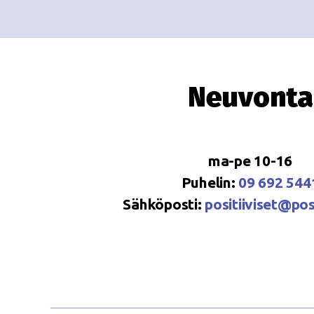
Neuvonta
ma-pe 10-16
Puhelin:
09 692 544
Sähköposti:
positiiviset@posi