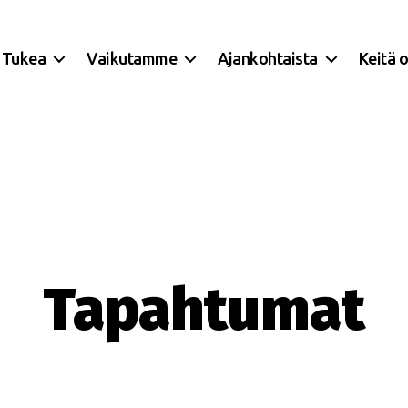
Tukea
Vaikutamme
Ajankohtaista
Keitä 
Tapahtumat