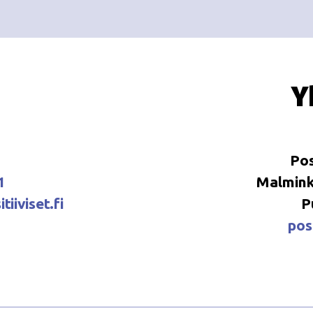
Y
Pos
1
Malminka
tiiviset.fi
P
posi