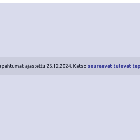
tapahtumat ajastettu 25.12.2024. Katso
seuraavat tulevat ta
N
o
t
i
c
e