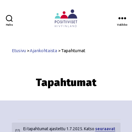
Haku
Valikko
Positiiviset
ry
Etusivu
>
Ajankohtaista
>
Tapahtumat
Tapahtumat
Ei tapahtumat ajastettu 1.7.2025. Katso
seuraavat