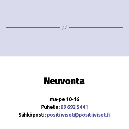
e
i
w
g
s
o
N
i
a
n
v
i
t
g
i
Neuvonta
a
t
ma-pe 10-16
i
Puhelin:
09 692 5441
o
Sähköposti:
positiiviset@positiiviset.fi
n